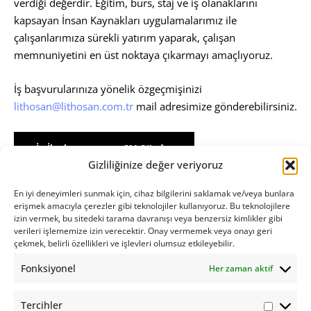
verdiği değerdir. Eğitim, burs, staj ve iş olanaklarını
kapsayan İnsan Kaynakları uygulamalarımız ile
çalışanlarımıza sürekli yatırım yaparak, çalışan
memnuniyetini en üst noktaya çıkarmayı amaçlıyoruz.
İş başvurularınıza yönelik özgeçmişinizi
lithosan@lithosan.com.tr
mail adresimize gönderebilirsiniz.
İş İlanları
CV Gönder
Gizliliğinize değer veriyoruz
En iyi deneyimleri sunmak için, cihaz bilgilerini saklamak ve/veya bunlara
erişmek amacıyla çerezler gibi teknolojiler kullanıyoruz. Bu teknolojilere
izin vermek, bu sitedeki tarama davranışı veya benzersiz kimlikler gibi
verileri işlememize izin verecektir. Onay vermemek veya onayı geri
çekmek, belirli özellikleri ve işlevleri olumsuz etkileyebilir.
Fonksiyonel
Her zaman aktif
Tercihler