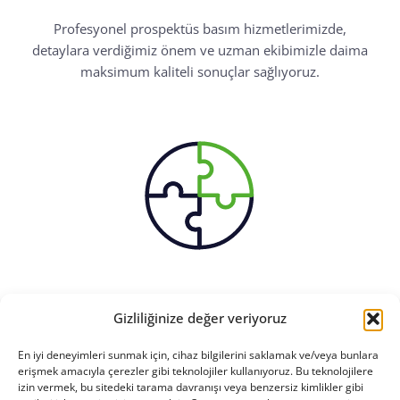
Profesyonel prospektüs basım hizmetlerimizde,
detaylara verdiğimiz önem ve uzman ekibimizle daima
maksimum kaliteli sonuçlar sağlıyoruz.
Özel Hizmetler
Gizliliğinize değer veriyoruz
En iyi deneyimleri sunmak için, cihaz bilgilerini saklamak ve/veya bunlara
Özel hizmetlerimizle markanızın ihtiyaçlarını anlıyor, en
erişmek amacıyla çerezler gibi teknolojiler kullanıyoruz. Bu teknolojilere
üst düzeyde karşılamaya özen gösteriyoruz.
izin vermek, bu sitedeki tarama davranışı veya benzersiz kimlikler gibi