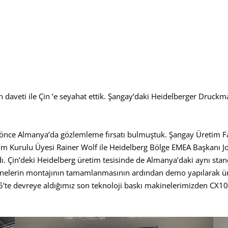
in daveti ile Çin ’e seyahat ettik. Şangay’daki Heidelberger Dru
ha önce Almanya’da gözlemleme fırsatı bulmuştuk. Şangay Üretim 
m Kurulu Üyesi Rainer Wolf ile Heidelberg Bölge EMEA Başkanı Joc
dı. Çin’deki Heidelberg üretim tesisinde de Almanya’daki aynı stand
inelerin montajının tamamlanmasının ardından demo yapılarak ür
’te devreye aldığımız son teknoloji baskı makinelerimizden CX10