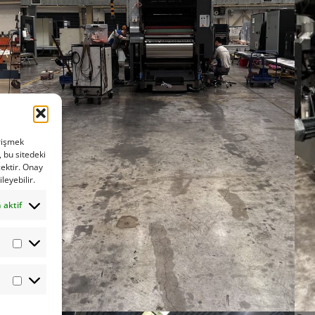
Güvenlik Kameraları
İletişim
Aydınlatma Metni
Veri Sorumlusu Başv
Formu
Santral Ses Kaydı Ay
Metni
Çalışan Adayı Aydın
Metni
erişmek
, bu sitedeki
Hotspot – İnternet
cektir. Onay
Aydınlatma Metni
leyebilir.
Kurumsal Genel Aydı
 aktif
Metni
Şirket Kurumsal KVK
Politikası