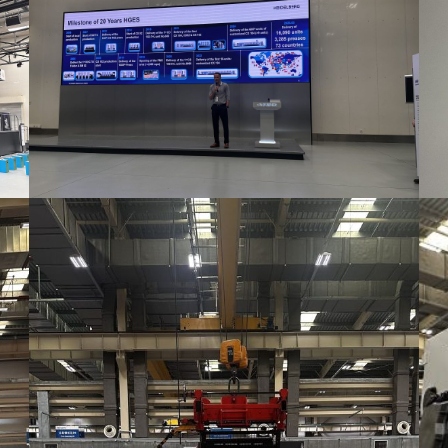
Sayfalar
KVKK Politikaları
Hakkımızda
Gizlilik Politikası
Neden Biz
Kullanım Koşulları
Yönetim Politikamız
Çerez Politikası
Ürünler
Kişisel Verilerin Ayd
Metni
Üretim Basamakları
İşlenen Kişisel Veri M
Blog