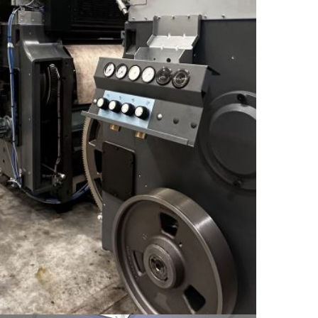
lithosan@lithosan.com.tr
uru
dınlatma
latma
nlatma