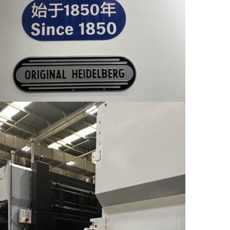
İletişim
Pazartesi-Cuma: 07:30-17:30
+90(212) 655 65 57
+90(212) 655 69 30
ınlatma
etni
E-Posta