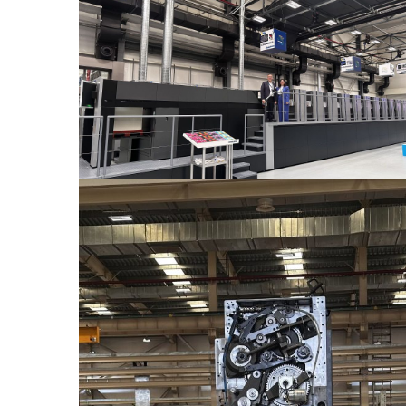
Lithosan Basım Yayım Ambalaj San. ve Tic. A. Ş.
Ömerli Mah. Fahri Korutürk Cad.
No:78 Hadımköy Arnavutköy, 34555
İstanbul / Türkiye
Haberlerimizden Güncel Kalın