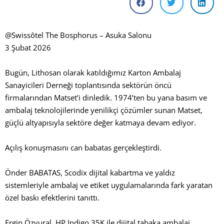
@Swissôtel The Bosphorus – Asuka Salonu
3 Şubat 2026
Bugün, Lithosan olarak katıldığımız Karton Ambalaj
Sanayicileri Derneği toplantısında sektörün öncü
firmalarından Matset’i dinledik. 1974’ten bu yana basım ve
ambalaj teknolojilerinde yenilikçi çözümler sunan Matset,
güçlü altyapısıyla sektöre değer katmaya devam ediyor.
Açılış konuşmasını can babatas gerçekleştirdi.
Önder BABATAS, Scodix dijital kabartma ve yaldız
sistemleriyle ambalaj ve etiket uygulamalarında fark yaratan
özel baskı efektlerini tanıttı.
Ergin Özvural, HP Indigo 35K ile dijital tabaka ambalaj