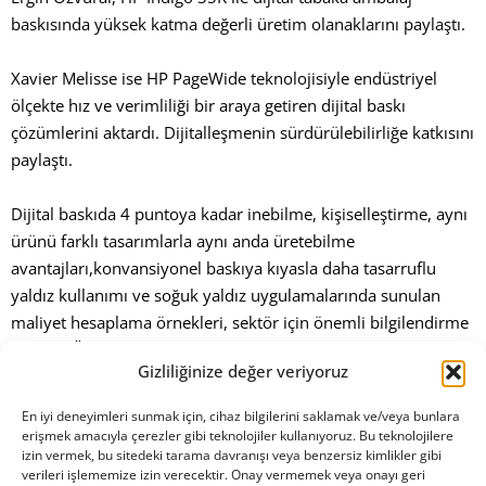
baskısında yüksek katma değerli üretim olanaklarını paylaştı.
Xavier Melisse ise HP PageWide teknolojisiyle endüstriyel
ölçekte hız ve verimliliği bir araya getiren dijital baskı
çözümlerini aktardı. Dijitalleşmenin sürdürülebilirliğe katkısını
paylaştı.
Dijital baskıda 4 puntoya kadar inebilme, kişiselleştirme, aynı
ürünü farklı tasarımlarla aynı anda üretebilme
avantajları,konvansiyonel baskıya kıyasla daha tasarruflu
yaldız kullanımı ve soğuk yaldız uygulamalarında sunulan
maliyet hesaplama örnekleri, sektör için önemli bilgilendirme
sağladı. Ödül almış tasarımların paylaşılması ise ilham verici
Gizliliğinize değer veriyoruz
bir değer kattı. Dijitalleşmenin ambalaj sektörüne sunduğu
fırsatları bir kez daha deneyimledik.
En iyi deneyimleri sunmak için, cihaz bilgilerini saklamak ve/veya bunlara
erişmek amacıyla çerezler gibi teknolojiler kullanıyoruz. Bu teknolojilere
izin vermek, bu sitedeki tarama davranışı veya benzersiz kimlikler gibi
verileri işlememize izin verecektir. Onay vermemek veya onayı geri