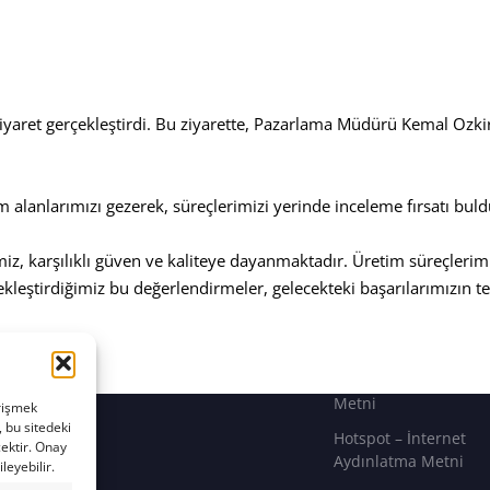
Hakkımızda
Gizlilik Politikası
Neden Biz
Kullanım Koşulları
Yönetim Politikamız
Çerez Politikası
Ürünler
Kişisel Verilerin Ayd
aret gerçekleştirdi. Bu ziyarette, Pazarlama Müdürü Kemal Ozki
Metni
Üretim Basamakları
İşlenen Kişisel Veri M
Blog
m alanlarımızı gezerek, süreçlerimizi yerinde inceleme fırsatı buld
Güvenlik Kameraları
İletişim
Aydınlatma Metni
miz, karşılıklı güven ve kaliteye dayanmaktadır. Üretim süreçlerim
Veri Sorumlusu Başv
Formu
leştirdiğimiz bu değerlendirmeler, gelecekteki başarılarımızın t
Santral Ses Kaydı Ay
kkür ederiz.
Metni
Çalışan Adayı Aydın
Metni
erişmek
, bu sitedeki
Hotspot – İnternet
cektir. Onay
Aydınlatma Metni
leyebilir.