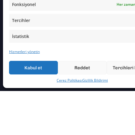
Fonksiyonel
Her zaman
Tercihler
İstatistik
Hizmetleri yönetin
2026 Lithosan - Tüm Hakları Saklıdır -
by EY08
Kabul et
Reddet
Tercihleri
Çerez Politikası
Gizlilik Bildirimi