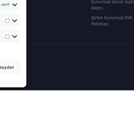
Kurumsal Genel Aydı
 aktif
Metni
Şirket Kurumsal KVK
Politikası
 kaydet