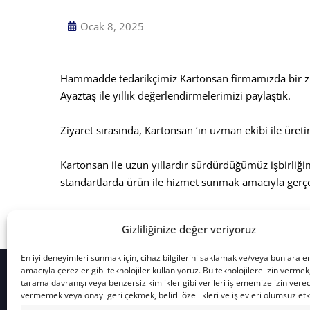
Ocak 8, 2025
Lithosan Basım Yayım Ambalaj San. ve Tic. A. Ş.
Ömerli Mah. Fahri Korutürk Cad.
No:78 Hadımköy Arnavutköy, 34555
Hammadde tedarikçimiz Kartonsan firmamızda bir ziy
İstanbul / Türkiye
Ayaztaş ile yıllık değerlendirmelerimizi paylaştık.
Haberlerimizden Güncel Kalın
Ziyaret sırasında, Kartonsan ‘ın uzman ekibi ile üreti
Kartonsan ile uzun yıllardır sürdürdüğümüz işbirliği
standartlarda ürün ile hizmet sunmak amacıyla gerçek
Kartonsan ekibine bu değerli ziyaretleri için çok teşe
Gizliliğinize değer veriyoruz
En iyi deneyimleri sunmak için, cihaz bilgilerini saklamak ve/veya bunlara 
amacıyla çerezler gibi teknolojiler kullanıyoruz. Bu teknolojilere izin vermek
tarama davranışı veya benzersiz kimlikler gibi verileri işlememize izin vere
vermemek veya onayı geri çekmek, belirli özellikleri ve işlevleri olumsuz etki