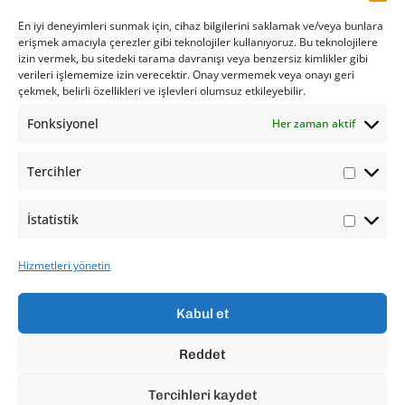
Toplantıda, GREEN Chemicals ’ın yüksek kalite ve çevresel
sürdürülebilirlik ilkelerine dayalı üretim anlayışı ile ürettiği
En iyi deneyimleri sunmak için, cihaz bilgilerini saklamak ve/veya bunlara
erişmek amacıyla çerezler gibi teknolojiler kullanıyoruz. Bu teknolojilere
kimyasal ürünler ve sunduğu teknik çözümler detaylı bir
izin vermek, bu sitedeki tarama davranışı veya benzersiz kimlikler gibi
şekilde paylaşıldı. Şirketin, sanayiye sunduğu ürünlerin sadece
verileri işlememize izin verecektir. Onay vermemek veya onayı geri
çekmek, belirli özellikleri ve işlevleri olumsuz etkileyebilir.
verimlilik sağlamakla kalmayıp, aynı zamanda çevreye duyarlı
ve sürdürülebilir üretim süreçleriyle dikkat çektiği vurgulandı.
Fonksiyonel
Her zaman aktif
Tercihler
İstatistik
Hizmetleri yönetin
Kabul et
Lithosan Basım Yayım Ambalaj San. ve Tic. A. Ş.
Reddet
Ömerli Mah. Fahri Korutürk Cad.
No:78 Hadımköy Arnavutköy, 34555
Tercihleri kaydet
İstanbul / Türkiye