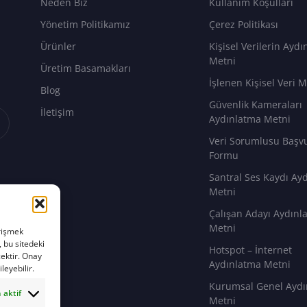
Neden Biz
Kullanım Koşulları
Yönetim Politikamız
Çerez Politikası
Ürünler
Kişisel Verilerin Ayd
Metni
Üretim Basamakları
İşlenen Kişisel Veri M
Blog
Güvenlik Kameraları
İletişim
Aydınlatma Metni
Veri Sorumlusu Başv
Formu
Santral Ses Kaydı Ay
Metni
Çalışan Adayı Aydın
Metni
erişmek
, bu sitedeki
Hotspot – İnternet
cektir. Onay
Aydınlatma Metni
leyebilir.
Kurumsal Genel Aydı
 aktif
Metni