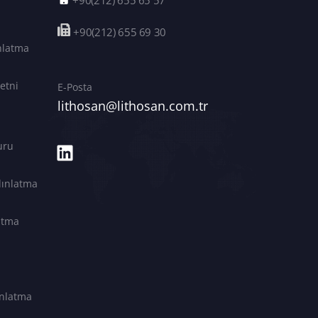
+90(212) 655 65 57
+90(212) 655 69 30
ınlatma
etni
E-Posta
lithosan@lithosan.com.tr
uru
dınlatma
latma
nlatma