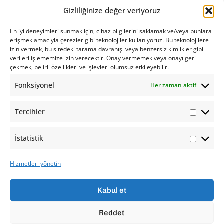
değişikliğine neden olan küresel ısınma ile nasıl mücadele
Gizliliğinize değer veriyoruz
edebileceğimizi, bu önlemlerle aynı zamanda sektörümüzde
En iyi deneyimleri sunmak için, cihaz bilgilerini saklamak ve/veya bunlara
de verimliliğe, karlılığa, hatta ticari faaliyetlerin şekillenmesi
erişmek amacıyla çerezler gibi teknolojiler kullanıyoruz. Bu teknolojilere
ve gelecekte ihracatımızı engelleyebilecek gelişmelerden
izin vermek, bu sitedeki tarama davranışı veya benzersiz kimlikler gibi
şirketlerimizi nasıl koruyabileceğimizi konuşmacılardan
verileri işlememize izin verecektir. Onay vermemek veya onayı geri
çekmek, belirli özellikleri ve işlevleri olumsuz etkileyebilir.
dinledik.
Fonksiyonel
Her zaman aktif
Tercihler
İstatistik
Hizmetleri yönetin
Kabul et
Lithosan Basım Yayım Ambalaj San. ve Tic. A. Ş.
Reddet
Ömerli Mah. Fahri Korutürk Cad.