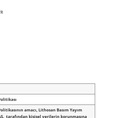
TR
olitikası
Politikasının amacı, Lithosan Basım Yayım
AŞ.
tarafından kişisel verilerin korunmasına