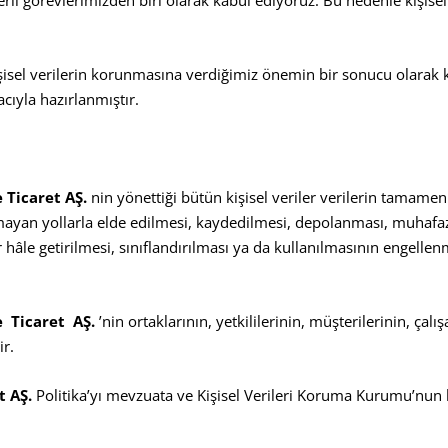
şisel verilerin korunmasına verdiğimiz önemin bir sonucu olarak ki
cıyla hazırlanmıştır.
 Ticaret AŞ.
nin yönettiği bütün kişisel veriler verilerin tamame
mayan yollarla elde edilmesi, kaydedilmesi, depolanması, muhafaz
 hâle getirilmesi, sınıflandırılması ya da kullanılmasının engellenm
e Ticaret AŞ
.
’nin
ortaklarının, yetkililerinin, müşterilerinin, çalış
ir.
t AŞ.
Politika’yı mevzuata ve Kişisel Verileri Koruma Kurumu’nun k