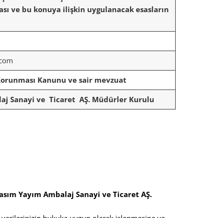
sı ve bu konuya ilişkin uygulanacak esasların
.com
n Korunması Kanunu ve sair mevzuat
aj Sanayi ve Ticaret AŞ. Müdürler Kurulu
asım Yayım Ambalaj Sanayi ve Ticaret AŞ.
l verilerinizin hukuka uygun olarak işlenmesine ve