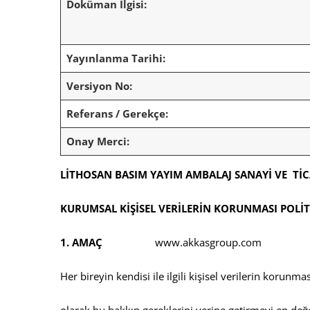
Doküman İlgisi:
Yayınlanma Tarihi:
Versiyon No:
Referans / Gerekçe:
Onay Merci:
LİTHOSAN BASIM YAYIM AMBALAJ SANAYİ VE Tİ
KURUMSAL KİŞİSEL VERİLERİN KORUNMASI POLİT
1. AMAÇ
www.akkasgroup.com
Her bireyin kendisi ile ilgili kişisel verilerin korun
olarak bu hakkın gereklerini yerine getirmeyi en değ