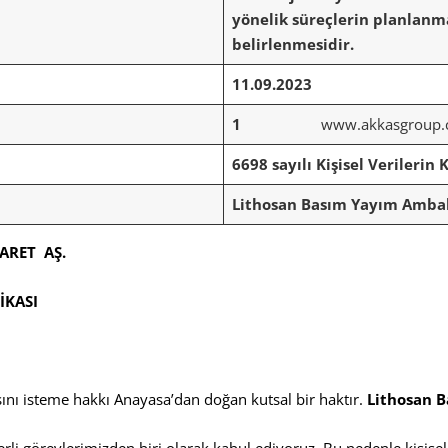
yönelik süreçlerin planlanma
belirlenmesidir.
11.09.2023
1
www.akkasgroup
6698 sayılı Kişisel Verileri
Lithosan Basım Yayım Ambal
CARET AŞ.
İKASI
masını isteme hakkı Anayasa’dan doğan kutsal bir haktır.
Lithosan B
erli görevlerimizden biri olarak kabul ediyoruz. Bu nedenle kişise