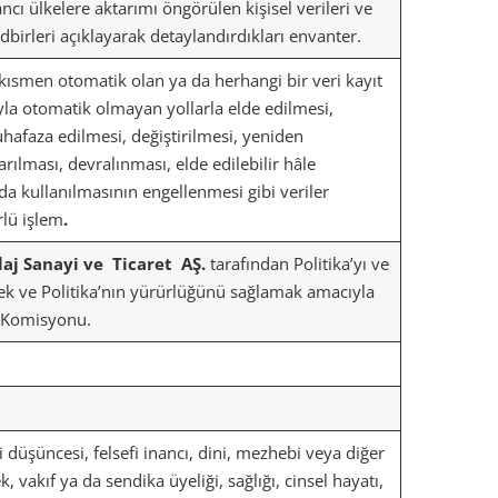
cı ülkelere aktarımı öngörülen kişisel verileri ve
tedbirleri açıklayarak detaylandırdıkları envanter.
kısmen otomatik olan ya da herhangi bir veri kayıt
la otomatik olmayan yollarla elde edilmesi,
afaza edilmesi, değiştirilmesi, yeniden
ılması, devralınması, elde edilebilir hâle
a da kullanılmasının engellenmesi gibi veriler
rlü işlem
.
aj Sanayi ve Ticaret AŞ
.
tarafından Politika’yı ve
mek ve Politika’nın yürürlüğünü sağlamak amacıyla
a Komisyonu.
asi düşüncesi, felsefi inancı, dini, mezhebi veya diğer
ek, vakıf ya da sendika üyeliği, sağlığı, cinsel hayatı,