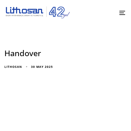
To
na
Handover
30 MAY 2025
LITHOSAN